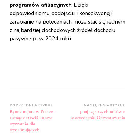
programów afiliacyjnych
. Dzięki
odpowiedniemu podejściu i konsekwencji
zarabianie na poleceniach może stać się jednym
z najbardziej dochodowych źródeł dochodu
pasywnego w 2024 roku.
Zobacz
POPRZEDNI ARTYKUŁ
NASTĘPNY ARTYKUŁ
Rynek najmu w Polsce –
5 najczęstszych mitów o
wpisy
rosnące stawki i nowe
oszczędzaniu i inwestowaniu
wyzwania dla
wynajmujących