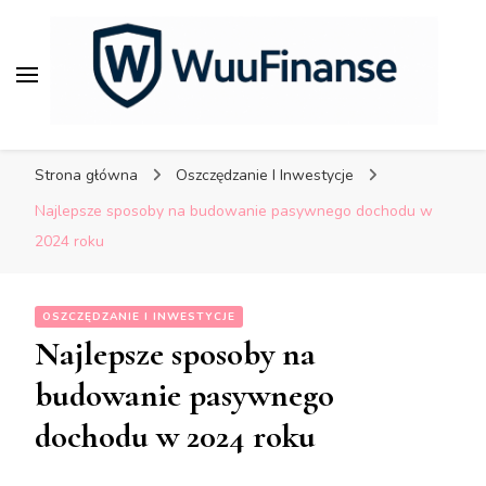
porady dla bezpiecznych
finansów.
WuuFinanse – praktyczne
porady dla bezpiecznych
Strona główna
Oszczędzanie I Inwestycje
finansów.
Najlepsze sposoby na budowanie pasywnego dochodu w
2024 roku
OSZCZĘDZANIE I INWESTYCJE
Najlepsze sposoby na
budowanie pasywnego
dochodu w 2024 roku