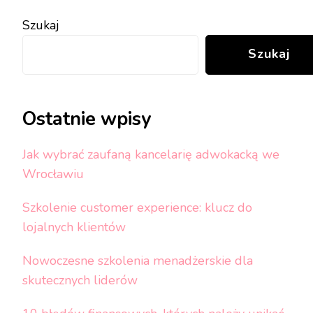
Szukaj
Szukaj
Ostatnie wpisy
Jak wybrać zaufaną kancelarię adwokacką we
Wrocławiu
Szkolenie customer experience: klucz do
lojalnych klientów
Nowoczesne szkolenia menadżerskie dla
skutecznych liderów