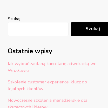
Szukaj
Szukaj
Ostatnie wpisy
Jak wybrać zaufaną kancelarię adwokacką we
Wrocławiu
Szkolenie customer experience: klucz do
lojalnych klientów
Nowoczesne szkolenia menadżerskie dla
skutecznych liderów