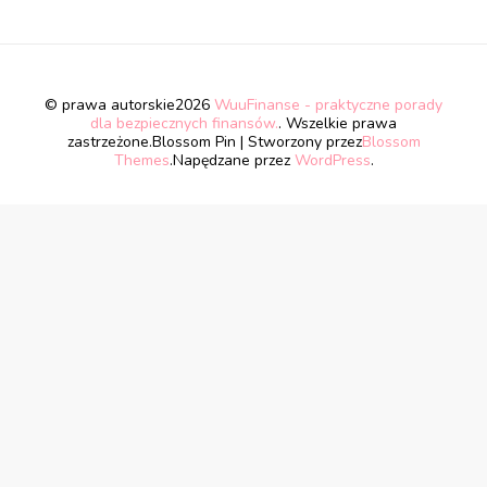
© prawa autorskie2026
WuuFinanse - praktyczne porady
dla bezpiecznych finansów.
. Wszelkie prawa
zastrzeżone.
Blossom Pin | Stworzony przez
Blossom
Themes
.Napędzane przez
WordPress
.