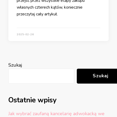
przejść przez wszystkie etapy zakupu
własnych czterech kątów, koniecznie
przeczytaj cały artykuł.
2025-02-26
Szukaj
Szukaj
Ostatnie wpisy
Jak wybrać zaufaną kancelarię adwokacką we