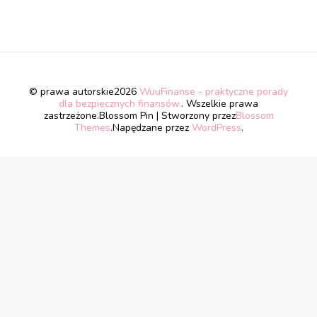
© prawa autorskie2026
WuuFinanse - praktyczne porady
dla bezpiecznych finansów.
. Wszelkie prawa
zastrzeżone.
Blossom Pin | Stworzony przez
Blossom
Themes
.Napędzane przez
WordPress
.