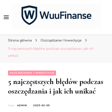
porady dla bezpiecznych
finansów.
WuuFinanse – praktyczne
porady dla bezpiecznych
Strona główna
Oszczędzanie I Inwestycje
finansów.
5 najczęstszych błędów podczas oszczędzania i jak ich
unikać
OSZCZĘDZANIE I INWESTYCJE
5 najczęstszych błędów podczas
oszczędzania i jak ich unikać
Autor:
ADMIN
2025-03-05