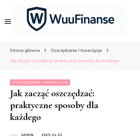
porady dla bezpiecznych
finansów.
WuuFinanse – praktyczne
porady dla bezpiecznych
Strona główna
Oszczędzanie I Inwestycje
finansów.
Jak zacząć oszczędzać: praktyczne sposoby dla każdego
OSZCZĘDZANIE I INWESTYCJE
Jak zacząć oszczędzać:
praktyczne sposoby dla
każdego
Autor:
ADMIN
2025-11-13