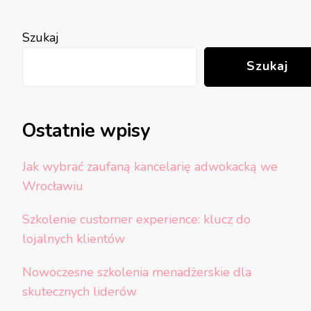
Szukaj
Szukaj
Ostatnie wpisy
Jak wybrać zaufaną kancelarię adwokacką we
Wrocławiu
Szkolenie customer experience: klucz do
lojalnych klientów
Nowoczesne szkolenia menadżerskie dla
skutecznych liderów