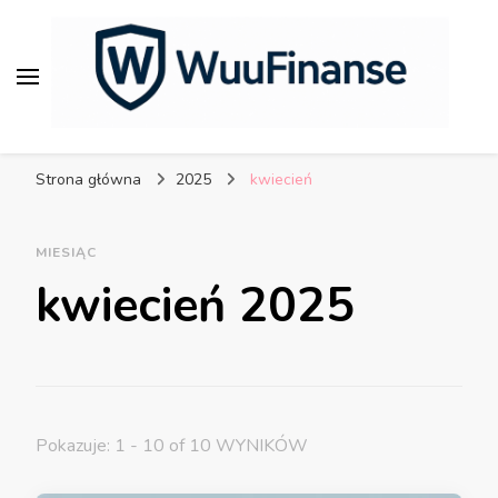
WuuFinanse – praktyczne
porady dla bezpiecznych
Strona główna
2025
kwiecień
finansów.
MIESIĄC
kwiecień 2025
Pokazuje: 1 - 10 of 10 WYNIKÓW