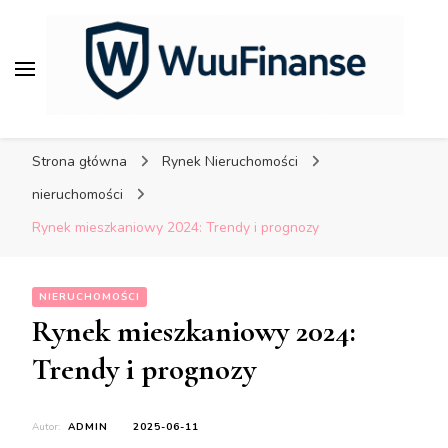
porady dla bezpiecznych
finansów.
WuuFinanse – praktyczne
porady dla bezpiecznych
Strona główna
Rynek Nieruchomości
finansów.
nieruchomości
Rynek mieszkaniowy 2024: Trendy i prognozy
NIERUCHOMOŚCI
Rynek mieszkaniowy 2024:
Trendy i prognozy
Autor:
ADMIN
2025-06-11