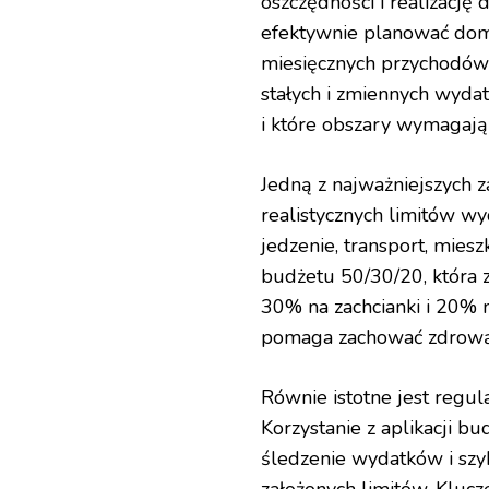
oszczędności i realizacj
efektywnie planować domo
miesięcznych przychodów 
stałych i zmiennych wydat
i które obszary wymagają 
Jedną z najważniejszych 
realistycznych limitów wy
jedzenie, transport, mie
budżetu 50/30/20, która 
30% na zachcianki i 20% n
pomaga zachować zdrową 
Równie istotne jest reg
Korzystanie z aplikacji b
śledzenie wydatków i szy
założonych limitów. Klu