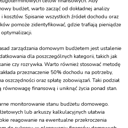
ę długoterminowych celów finansowych. Aby
wy budżet, warto zacząć od dokładnej analizy
i kosztów. Spisanie wszystkich źródeł dochodu oraz
ków pomoże zidentyfikować, gdzie trafiają pieniądze
optymalizacji.
zasad zarządzania domowym budżetem jest ustalenie
datkowania dla poszczególnych kategorii, takich jak
szkanie czy rozrywka. Warto również stosować metodę
zakłada przeznaczenie 50% dochodu na potrzeby,
a oszczędności oraz spłatę zobowiązań. Taki podział
równowagę finansową i uniknąć życia ponad stan.
ularne monitorowanie stanu budżetu domowego.
udżetowych lub arkuszy kalkulacyjnych ułatwia
bkie reagowanie na ewentualne przekroczenia
czem do sukcesu w planowaniu finansów domowych