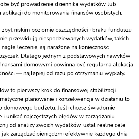
że być prowadzenie dziennika wydatków lub
h aplikacji do monitorowania finansów osobistych.
zbyt niskim poziomie oszczędności i braku funduszu
 nie przewidują niespodziewanych wydatków, takich
nagłe leczenie, są narażone na konieczność
pożyczek. Dlatego jednym z podstawowych nawyków
 finansami domowymi powinna być regularna alokacja
dności — najlepiej od razu po otrzymaniu wypłaty.
w to pierwszy krok do finansowej stabilizacji.
ematyczne planowanie i konsekwencja w działaniu to
 domowego budżetu. Jeśli chcesz świadomie
e i unikać najczęstszych błędów w zarządzaniu
j od analizy swoich wydatków, ustal realne cele
, jak zarządzać pieniędzmi efektywnie każdego dnia.