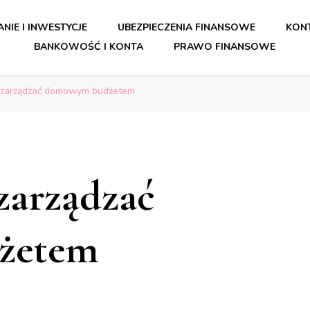
orady dla bezpiecznych finansó
NIE I INWESTYCJE
UBEZPIECZENIA FINANSOWE
KONT
BANKOWOŚĆ I KONTA
PRAWO FINANSOWE
orady dla bezpiecznych finansó
e zarządzać domowym budżetem
 zarządzać
żetem