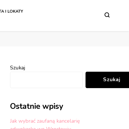
w.
A I LOKATY
w.
Szukaj
Szukaj
Ostatnie wpisy
Jak wybrać zaufaną kancelarię