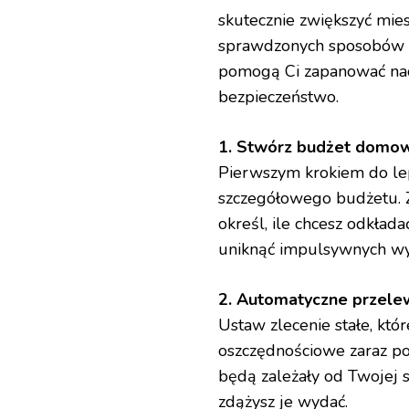
skutecznie zwiększyć mie
sprawdzonych sposobów na
pomogą Ci zapanować n
bezpieczeństwo.
1. Stwórz budżet domowy
Pierwszym krokiem do lep
szczegółowego budżetu. Z
określ, ile chcesz odkła
uniknąć impulsywnych wyd
2. Automatyczne przele
Ustaw zlecenie stałe, któ
oszczędnościowe zaraz po
będą zależały od Twojej s
zdążysz je wydać.