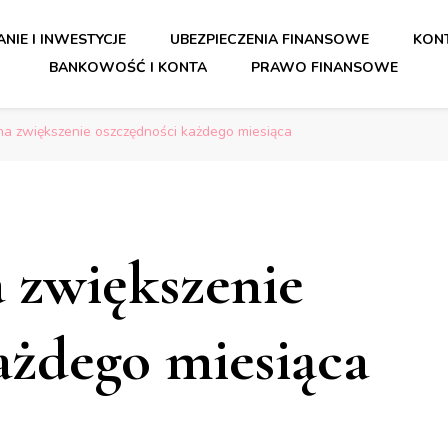
orady dla bezpiecznych finansó
NIE I INWESTYCJE
UBEZPIECZENIA FINANSOWE
KONT
BANKOWOŚĆ I KONTA
PRAWO FINANSOWE
orady dla bezpiecznych finansó
a zwiększenie oszczędności każdego miesiąca
 zwiększenie
ażdego miesiąca