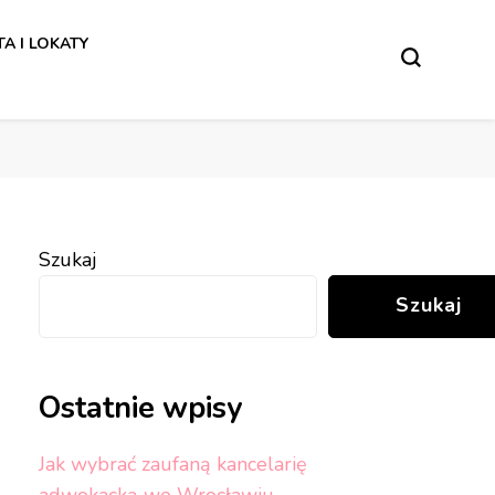
w.
A I LOKATY
w.
Szukaj
Szukaj
Ostatnie wpisy
Jak wybrać zaufaną kancelarię