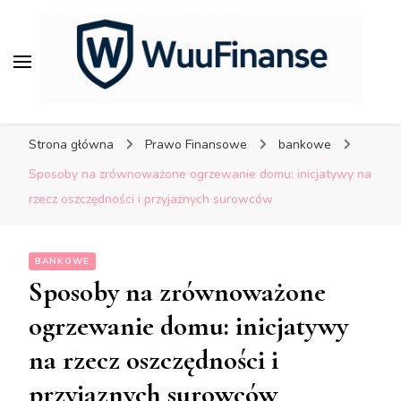
porady dla bezpiecznych
finansów.
WuuFinanse – praktyczne
porady dla bezpiecznych
Strona główna
Prawo Finansowe
bankowe
finansów.
Sposoby na zrównoważone ogrzewanie domu: inicjatywy na
rzecz oszczędności i przyjaznych surowców
BANKOWE
Sposoby na zrównoważone
ogrzewanie domu: inicjatywy
na rzecz oszczędności i
przyjaznych surowców