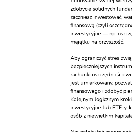
budowanie swojej wiedzy
zdobycie solidnych funda
zaczniesz inwestować, w
finansową (czyli oszczędn
inwestycyjne — np. oszcz
majątku na przyszłość.
Aby ograniczyć stres zwi
bezpieczniejszych instrum
rachunki oszczędnościowe 
jest umiarkowany, pozwal
finansowego i zdobyć pie
Kolejnym logicznym krok
inwestycyjne lub ETF-y, k
osób z niewielkim kapit
Nie należy też zapominać 