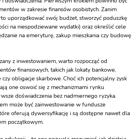
 i doświadczenia. Pierwszym krokiem powinno być
mentów w zakresie finansów osobistych. Zanim
arto uporządkować swój budżet, stworzyć poduszkę
ości na niespodziewane wydatki) oraz określić cele
ędzanie na emeryturę, zakup mieszkania czy budowę
ązany z inwestowaniem, warto rozpocząć od
entów finansowych, takich jak lokaty bankowe,
czy obligacje skarbowe. Choć ich potencjalny zysk
ają one oswoić się z mechanizmami rynku
rwsze doświadczenia bez nadmiernego ryzyka.
iem może być zainwestowanie w fundusze
tóre oferują dywersyfikację i są dostępne nawet dla
ałem początkowym.
o edukacji – to ona pozwala zrozumieć, jak działają