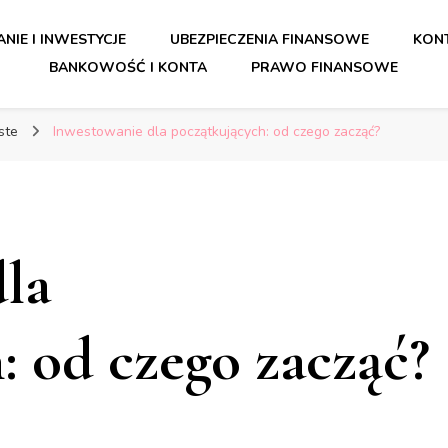
orady dla bezpiecznych finansó
NIE I INWESTYCJE
UBEZPIECZENIA FINANSOWE
KONT
BANKOWOŚĆ I KONTA
PRAWO FINANSOWE
orady dla bezpiecznych finansó
iste
Inwestowanie dla początkujących: od czego zacząć?
la
: od czego zacząć?