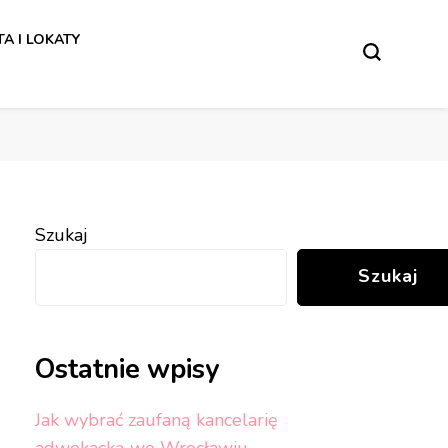
w.
A I LOKATY
w.
Szukaj
Szukaj
Ostatnie wpisy
Jak wybrać zaufaną kancelarię