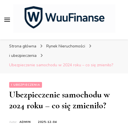
porady dla bezpiecznych
finansów.
WuuFinanse – praktyczne
porady dla bezpiecznych
Strona główna
Rynek Nieruchomości
finansów.
i ubezpieczenia
Ubezpieczenie samochodu w 2024 roku – co się zmieniło?
I UBEZPIECZENIA
Ubezpieczenie samochodu w
2024 roku – co się zmieniło?
Autor:
ADMIN
2025-12-04