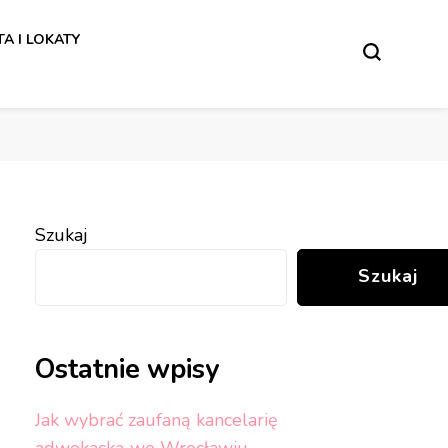
w.
A I LOKATY
w.
Szukaj
Szukaj
Ostatnie wpisy
Jak wybrać zaufaną kancelarię