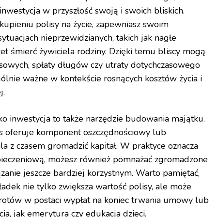
westycja w przyszłość swoją i swoich bliskich.
upieniu polisy na życie, zapewniasz swoim
sytuacjach nieprzewidzianych, takich jak nagłe
t śmierć żywiciela rodziny. Dzięki temu bliscy mogą
sowych, spłaty długów czy utraty dotychczasowego
gólnie ważne w kontekście rosnących kosztów życia i
j.
ko inwestycja to także narzędzie budowania majątku.
s oferuje komponent oszczędnościowy lub
la z czasem gromadzić kapitał. W praktyce oznacza
zpieczeniową, możesz również pomnażać zgromadzone
iązanie jeszcze bardziej korzystnym. Warto pamiętać,
ładek nie tylko zwiększa wartość polisy, ale może
rotów w postaci wypłat na koniec trwania umowy lub
ia, jak emerytura czy edukacja dzieci.