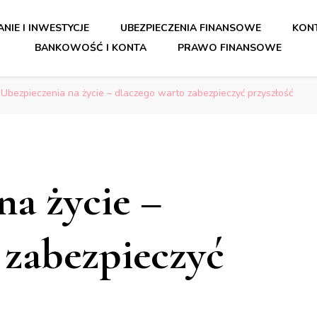
orady dla bezpiecznych finansó
NIE I INWESTYCJE
UBEZPIECZENIA FINANSOWE
KONT
BANKOWOŚĆ I KONTA
PRAWO FINANSOWE
orady dla bezpiecznych finansó
Ubezpieczenia na życie – dlaczego warto zabezpieczyć przyszłość
na życie –
 zabezpieczyć