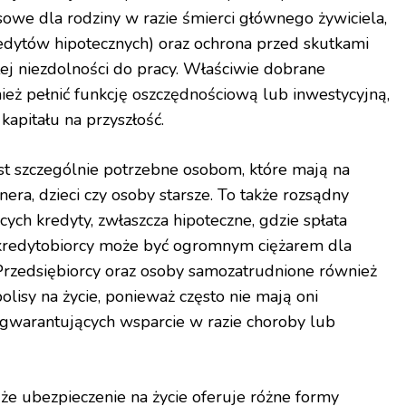
sowe dla rodziny w razie śmierci głównego żywiciela,
redytów hipotecznych) oraz ochrona przed skutkami
łej niezdolności do pracy. Właściwie dobrane
eż pełnić funkcję oszczędnościową lub inwestycyjną,
pitału na przyszłość.
est szczególnie potrzebne osobom, które mają na
era, dzieci czy osoby starsze. To także rozsądny
ych kredyty, zwłaszcza hipoteczne, gdzie spłata
 kredytobiorcy może być ogromnym ciężarem dla
 Przedsiębiorcy oraz osoby samozatrudnione również
lisy na życie, ponieważ często nie mają oni
gwarantujących wsparcie w razie choroby lub
że ubezpieczenie na życie oferuje różne formy