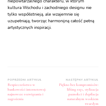
niepowtarzalnego charakteru, w którym
kultura Wschodu i zachodniego designu nie
tylko współistnieją, ale wzajemnie się
uzupełniają, tworząc harmonijną całość pełną
artystycznych inspiracji.
Zobacz
POPRZEDNI ARTYKUŁ
NASTĘPNY ARTYKUŁ
Bezpieczeństwo w
Piękno bez kompromisów:
wpisy
bankowości internetowej:
lifting rzęs, stylizacja
najnowsze rozwiązania i
paznokci i depilacja
zagrożenia
naturalnym woskiem
twardym