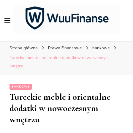
porady dla bezpiecznych
finansów.
WuuFinanse – praktyczne
porady dla bezpiecznych
Strona główna
Prawo Finansowe
bankowe
finansów.
Tureckie meble i orientalne dodatki w nowoczesnym
wnętrzu
BANKOWE
Tureckie meble i orientalne
dodatki w nowoczesnym
wnętrzu