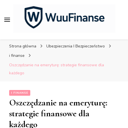
porady dla bezpiecznych
finansów.
WuuFinanse – praktyczne
porady dla bezpiecznych
Strona główna
Ubezpieczenia I Bezpieczeństwo
finansów.
i finanse
Oszczędzanie na emeryturę: strategie finansowe dla
każdego
I FINANSE
Oszczędzanie na emeryturę:
strategie finansowe dla
każdego