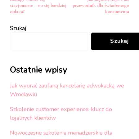
wpisy
stacjonarne – co się bardziej
przewodnik dla świadomego
opłaca?
konsumenta
Szukaj
Szukaj
Ostatnie wpisy
Jak wybrać zaufaną kancelarię adwokacką we
Wrocławiu
Szkolenie customer experience: klucz do
lojalnych klientów
Nowoczesne szkolenia menadżerskie dla