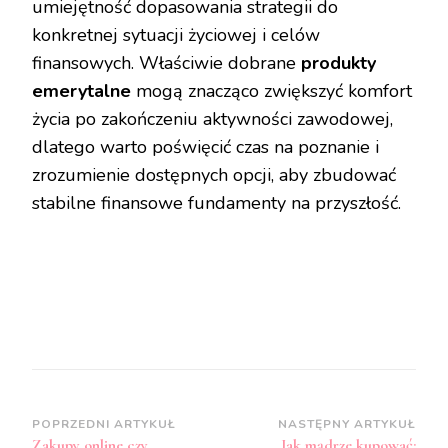
umiejętność dopasowania strategii do
konkretnej sytuacji życiowej i celów
finansowych. Właściwie dobrane
produkty
emerytalne
mogą znacząco zwiększyć komfort
życia po zakończeniu aktywności zawodowej,
dlatego warto poświęcić czas na poznanie i
zrozumienie dostępnych opcji, aby zbudować
stabilne finansowe fundamenty na przyszłość.
Zobacz
POPRZEDNI ARTYKUŁ
NASTĘPNY ARTYKUŁ
Zakupy online czy
Jak mądrze kupować: