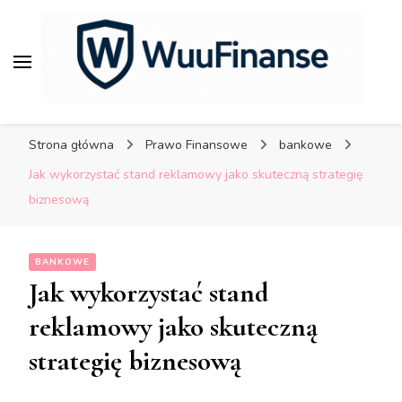
porady dla bezpiecznych
finansów.
WuuFinanse – praktyczne
porady dla bezpiecznych
Strona główna
Prawo Finansowe
bankowe
finansów.
Jak wykorzystać stand reklamowy jako skuteczną strategię
biznesową
BANKOWE
Jak wykorzystać stand
reklamowy jako skuteczną
strategię biznesową