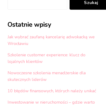
Szukaj
Ostatnie wpisy
Jak wybrać zaufaną kancelarię adwokacką we
Wrocławiu
Szkolenie customer experience: klucz do
lojalnych klientów
Nowoczesne szkolenia menadżerskie dla
skutecznych liderów
10 błędów finansowych, których należy unikać
Inwestowanie w nieruchomości – gdzie warto