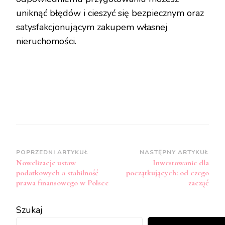
uniknąć błędów i cieszyć się bezpiecznym oraz
satysfakcjonującym zakupem własnej
nieruchomości.
Zobacz
POPRZEDNI ARTYKUŁ
NASTĘPNY ARTYKUŁ
Nowelizacje ustaw
Inwestowanie dla
wpisy
podatkowych a stabilność
początkujących: od czego
prawa finansowego w Polsce
zacząć
Szukaj