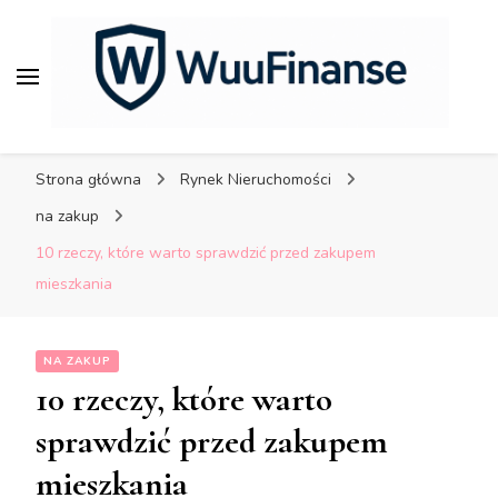
porady dla bezpiecznych
finansów.
WuuFinanse – praktyczne
porady dla bezpiecznych
Strona główna
Rynek Nieruchomości
finansów.
na zakup
10 rzeczy, które warto sprawdzić przed zakupem
mieszkania
NA ZAKUP
10 rzeczy, które warto
sprawdzić przed zakupem
mieszkania